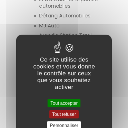
automobiles
Détang Automobiles
MJ Auto
Argedis Station Total
Auto Pièces Moteurs 71
Astrée Institut
Ce site utilise des
Coiffure à domicile
cookies et vous donne
le contrôle sur ceux
Escale Beauté
que vous souhaitez
Thérapeute
activer
psychocorporelle
Exatex Style 66
Tout accepter
La corbeille à retouches
Tout refuser
Audition conseil
Personnaliser