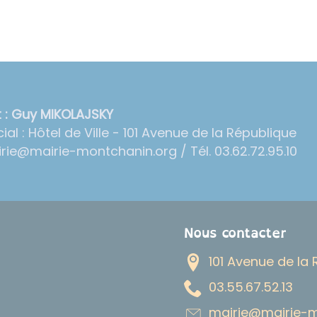
t : Guy MIKOLAJSKY
ial : Hôtel de Ville - 101 Avenue de la République
irie@mairie-montchanin.org / Tél. 03.62.72.95.10
Nous contacter
101 Avenue de la
31.25.76.55.30
gro.ninahctnom-