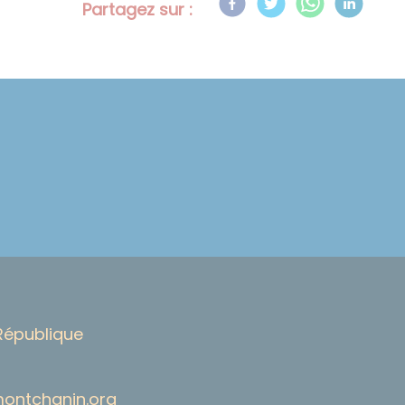
Partagez sur :
 République
eiriam@eiriam