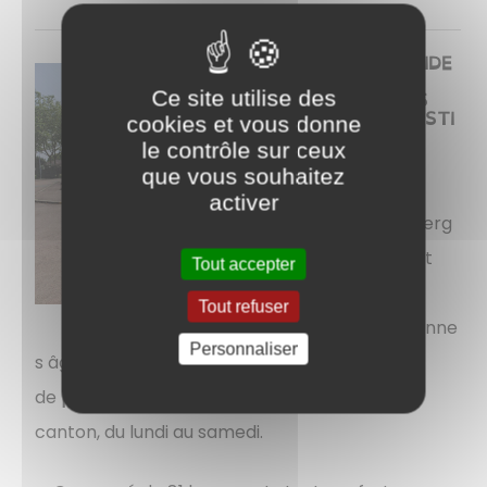
RÉSIDE
NCE
LOUIS
Ce site utilise des
FARASTI
cookies et vous donne
ER
le contrôle sur ceux
que vous souhaitez
Foyer
activer
d'héberg
ement
Tout accepter
aux
Tout refuser
personne
Personnaliser
s âgées qui propose également un service
de
portage de repas à domicile
​sur tout le
canton, du lundi au samedi.