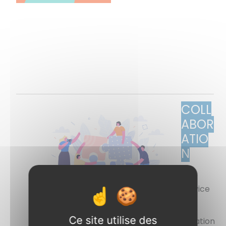
COLL
ABOR
ATIO
N
Le
service
des
Ce site utilise des
affaires scolaires travaille en étroite relation