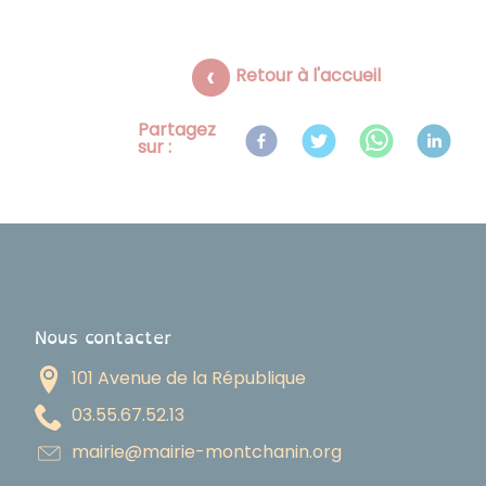
Retour à l'accueil
Partagez
sur :
Nous contacter
101 Avenue de la République
31.25.76.55.30
gro.ninahctnom-eiriam@eiriam