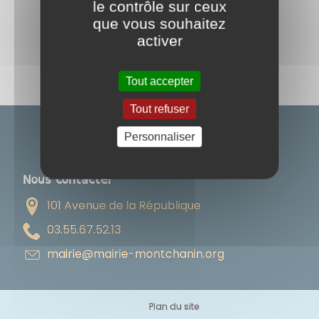
le contrôle sur ceux
que vous souhaitez
Partagez
activer
sur :
Tout accepter
Tout refuser
Personnaliser
Nous contacter
101 Avenue de la République
31.25.76.55.30
gro.ninahctnom-eiriam@eiriam
Plan du site