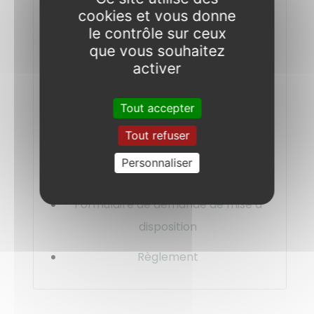
cookies et vous donne
le contrôle sur ceux
que vous souhaitez
activer
Tout accepter
Tout refuser
Pôle associatif
Personnaliser
Jean de la Fontaine
Formulaire de demande de mise à
disposition
Règlement