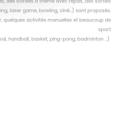
s vacances, des soirées à thème avec repas, des sorties
rting, laser game, bowling, ciné...) sont proposés.
, quelques activités manuelles et beaucoup de
sport
sal, handball, basket, ping-pong, badminton ...)