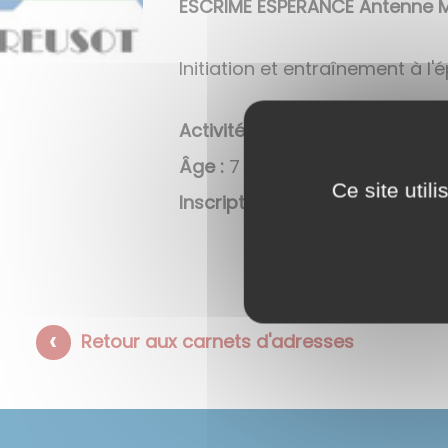
ESCRIME ESPÉRANCE Antenne M
Initiation et entraînement à l'
Activité :
Loisir et compétition
Âge :
7 à 12 ans
Ce site util
Inscription :
septembre à avril
Retour aux carnets d'adresses