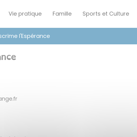
Vie pratique
Famille
Sports et Culture
scrime l'Espérance
ance
arepse