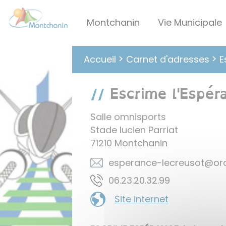
Lien
Lien
Lien
Lien
Panneau de gestion des cookies
d'accès
d'accès
d'accès
d'accès
Montchanin
Vie Municipale
rapide
rapide
rapide
rapide
au
au
à
au
menu
contenu
la
pied
Carnet d'adresses
Accueil
E
principal
recherche
de
page
Escrime l'Espér
Salle omnisports
Stade lucien Parriat
71210
Montchanin
rf.egnaro@tosuercel-ecn
99.23.02.32.60
Site internet