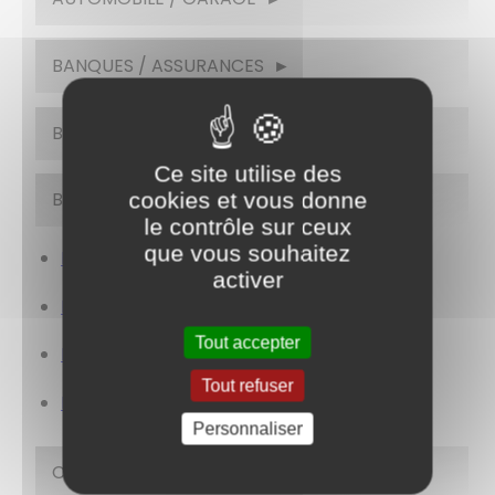
BANQUES / ASSURANCES
BIEN-ÊTRE / ESTHÉTIQUE
Ce site utilise des
cookies et vous donne
BOULANGERIE / PÂTISSERIE
le contrôle sur ceux
que vous souhaitez
Boulangerie Maison Barbière
activer
Le Fournil de Montchanin
Tout accepter
Papi Biscuits
Tout refuser
Pâtisserie chocolaterie Boucaud
Personnaliser
CAFÉ / BAR / TABAC / PRESSE