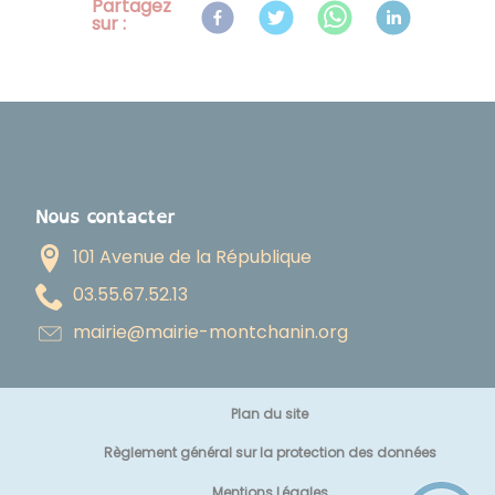
Partagez
sur :
Nous contacter
101 Avenue de la République
31.25.76.55.30
gro.ninahctnom-eiriam@eiriam
Plan du site
Règlement général sur la protection des données
Mentions Légales