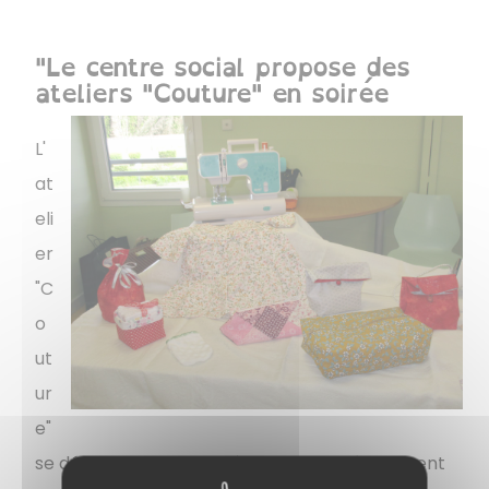
"Le centre social propose des
ateliers "Couture" en soirée
L'
at
eli
er
"C
o
ut
ur
e"
se déroule le mardi après-midi, mais également